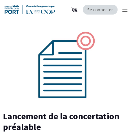
Se connecter
Aff
Aller au contenu principal
Paramètres d'accessibilité
Lancement de la concertation
préalable