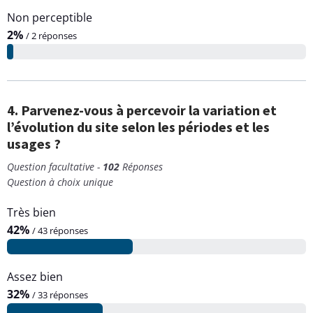
a
Non perceptible
n
2%
/ 2 réponses
d
4. Parvenez-vous à percevoir la variation et
l’évolution du site selon les périodes et les
usages ?
Question facultative -
102
Réponses
Question à choix unique
Très bien
42%
/ 43 réponses
Assez bien
32%
/ 33 réponses