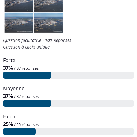
ff
i
c
h
e
r
Question facultative -
101
Réponses
l
Question à choix unique
'
i
Forte
m
37%
a
/ 37 réponses
g
e
e
Moyenne
n
37%
/ 37 réponses
p
l
u
Faible
s
25%
/ 25 réponses
g
r