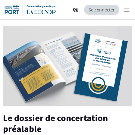
Se connecter
Aff
Aller au contenu principal
Paramètres d'accessibilité
Le dossier de concertation
préalable