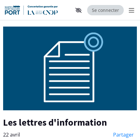
Se connecter
Aff
Aller au contenu principal
Paramètres d'accessibilité
Les lettres d'information
22 avril
Partager